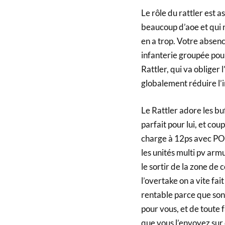
Le rôle du rattler est a
beaucoup d’aoe et qui n
en a trop. Votre absen
infanterie groupée pou
Rattler, qui va obliger 
globalement réduire l’i
Le Rattler adore les bu
parfait pour lui, et cou
charge à 12ps avec PO
les unités multi pv armu
le sortir de la zone de 
l’overtake on a vite fait
rentable parce que son j
pour vous, et de toute f
que vous l’envoyez sur