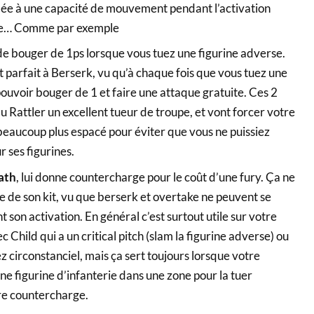
lée à une capacité de mouvement pendant l’activation
rte… Comme par exemple
de bouger de 1ps lorsque vous tuez une figurine adverse.
 parfait à Berserk, vu qu’à chaque fois que vous tuez une
pouvoir bouger de 1 et faire une attaque gratuite. Ces 2
 Rattler un excellent tueur de troupe, et vont forcer votre
beaucoup plus espacé pour éviter que vous ne puissiez
ur ses figurines.
eath
, lui donne countercharge pour le coût d’une fury. Ça ne
te de son kit, vu que berserk et overtake ne peuvent se
son activation. En général c’est surtout utile sur votre
 Child qui a un critical pitch (slam la figurine adverse) ou
ez circonstanciel, mais ça sert toujours lorsque votre
une figurine d’infanterie dans une zone pour la tuer
re countercharge.