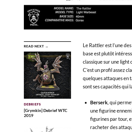
Le Rattler est l’une de
READ NEXT →
base est plutôt intéress
classique sur une ligh
C’est un profil assez c
quelques attaques en 
sont ses capacités qui 
Berserk
, qui perme
DEBRIEFS
une figurine ennemie
[Grymkin] Debrief WTC
2019
figurines par tour,
racheter des attaqu