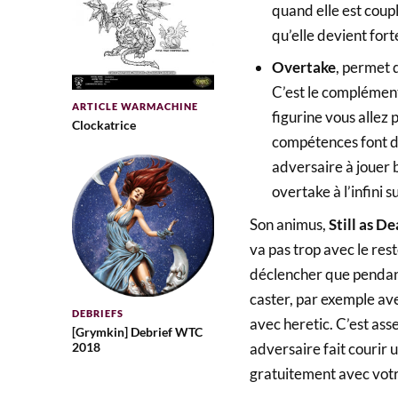
quand elle est coup
qu’elle devient fo
Overtake
, permet 
C’est le complément
ARTICLE WARMACHINE
figurine vous allez 
Clockatrice
compétences font du
adversaire à jouer 
overtake à l’infini s
Son animus,
Still as D
va pas trop avec le res
déclencher que pendant 
caster, par exemple avec
DEBRIEFS
avec heretic. C’est ass
[Grymkin] Debrief WTC
adversaire fait courir 
2018
gratuitement avec vot