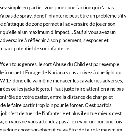
ssez simple en partie : vous jouez une faction qui n’a pas
’a pas de spray, donc l’infanterie peut être un problème s’il y
ce d’attaque de zone permet à l’adversaire de jouer son
r qu’elle ai un maximum d’impact… Sauf si vous avez un
l’adversaire à réfléchir à son placement, s’espacer et
mpact potentiel de son infanterie.
ffs en tous genres, le sort Abuse du Child est par exemple
plé à un petit Enrage de Kariana vous arrivez à une light qui
W 17 donc elle va même menacer les cavaleries adverses,
rées ou les jacks légers. Il faut juste faire attention à ne pas
contrôle de votre caster, entre la distance de charge et
 de le faire partir trop loin pour le forcer. C’est parfois
ob c’est de tuer de l’infanterie et plus il en tue mieux c’est
açon vous ne vous attendez pas à le revoir un jour, une fois
 quelque chose son objectif ça va être de faire le maximum