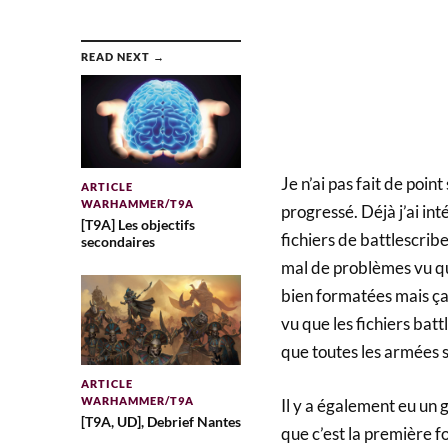
READ NEXT →
Je n’ai pas fait de poin
ARTICLE
WARHAMMER/T9A
progressé. Déjà j’ai in
[T9A] Les objectifs
fichiers de battlescribe 
secondaires
mal de problèmes vu qu
bien formatées mais ça 
vu que les fichiers bat
que toutes les armées so
ARTICLE
WARHAMMER/T9A
Il y a également eu un g
[T9A, UD], Debrief Nantes
que c’est la première f