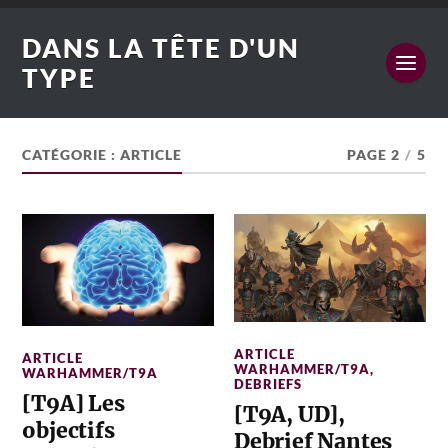
DANS LA TÊTE D'UN
TYPE
CATÉGORIE :
ARTICLE
PAGE 2
/
5
ARTICLE
ARTICLE
WARHAMMER/T9A
,
WARHAMMER/T9A
DEBRIEFS
[T9A] Les
[T9A, UD],
objectifs
Debrief Nantes