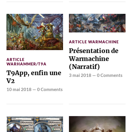
ARTICLE WARMACHINE
Présentation de
Warmachine
ARTICLE
WARHAMMER/T9A
(Narratif)
T9App, enfin une
3 mai 2018
—
0 Comments
V2
10 mai 2018
—
0 Comments