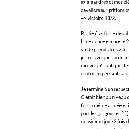
salamandres et mes élém
cavaliers sur griffons 
=> victoire 18/2.
Partie 6 vs force des 
Il me donne encore le 
va. Je prends très vite
je crois vu que j’ai déj
moi vu qu’il fait que de
un ifrit en perdant pas
Je termine à un respec
C’était bien au niveau d
fois la même armée et il
part les gargouilles ^^)
quasiment joué 2 fois c