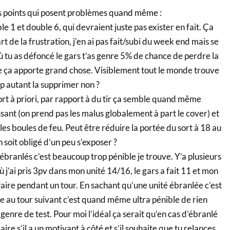
es points qui posent problèmes quand même :
le 1 et double 6, qui devraient juste pas exister en fait. Ça
rt de la frustration, j’en ai pas fait/subi du week end mais se
ù tu as défoncé le gars t’as genre 5% de chance de perdre la
ue ça apporte grand chose. Visiblement tout le monde trouve
up autant la supprimer non ?
 fort à priori, par rapport à du tir ça semble quand même
ant (on prend pas les malus globalement à part le cover) et
les boules de feu. Peut être réduire la portée du sort à 18 au
n soit obligé d’un peu s’exposer ?
 ébranlés c’est beaucoup trop pénible je trouve. Y’a plusieurs
 j’ai pris 3pv dans mon unité 14/16, le gars a fait 11 et mon
 faire pendant un tour. En sachant qu’une unité ébranlée c’est
e au tour suivant c’est quand même ultra pénible de rien
genre de test. Pour moi l’idéal ça serait qu’en cas d’ébranlé
re s’il a un motivant à côté et s’il souhaite que tu relances.