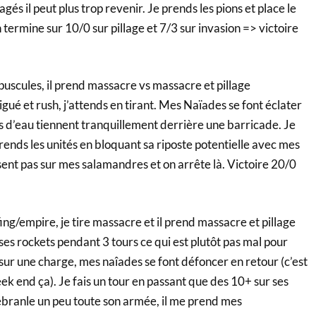
gés il peut plus trop revenir. Je prends les pions et place le
 termine sur 10/0 sur pillage et 7/3 sur invasion => victoire
épuscules, il prend massacre vs massacre et pillage
gué et rush, j’attends en tirant. Mes Naïades se font éclater
s d’eau tiennent tranquillement derrière une barricade. Je
rends les unités en bloquant sa riposte potentielle avec mes
ent pas sur mes salamandres et on arrête là. Victoire 20/0
fing/empire, je tire massacre et il prend massacre et pillage
 ses rockets pendant 3 tours ce qui est plutôt pas mal pour
sur une charge, mes naîades se font défoncer en retour (c’est
ek end ça). Je fais un tour en passant que des 10+ sur ses
 ébranle un peu toute son armée, il me prend mes