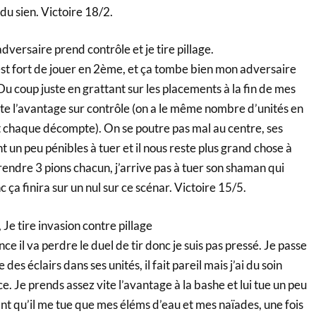
 du sien. Victoire 18/2.
dversaire prend contrôle et je tire pillage.
’est fort de jouer en 2ème, et ça tombe bien mon adversaire
Du coup juste en grattant sur les placements à la fin de mes
ite l’avantage sur contrôle (on a le même nombre d’unités en
nt chaque décompte). On se poutre pas mal au centre, ses
t un peu pénibles à tuer et il nous reste plus grand chose à
prendre 3 pions chacun, j’arrive pas à tuer son shaman qui
 ça finira sur un nul sur ce scénar. Victoire 15/5.
Je tire invasion contre pillage
ce il va perdre le duel de tir donc je suis pas pressé. Je passe
es éclairs dans ses unités, il fait pareil mais j’ai du soin
e. Je prends assez vite l’avantage à la bashe et lui tue un peu
nt qu’il me tue que mes éléms d’eau et mes naïades, une fois