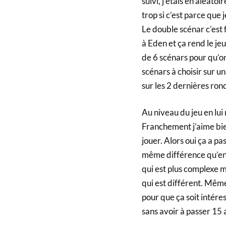
suivi, j’étais en aléatoi
trop si c’est parce que 
Le double scénar c’est 
à Eden et ça rend le jeu
de 6 scénars pour qu’on 
scénars à choisir sur u
sur les 2 dernières ron
Au niveau du jeu en lui
Franchement j’aime bien
jouer. Alors oui ça a p
même différence qu’entr
qui est plus complexe ma
qui est différent. Mêm
pour que ça soit intére
sans avoir à passer 15 