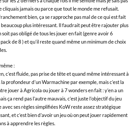
re sur les 2 derniers à chaque fois il me semble mais je sais pas
je cliquais jamais ou parce que tout le monde me refusait.
franchement bien, ça se rapproche pas mal de ce qui est fait
 beaucoup plus intéressant. Il faudrait peut être rajouter plus
soit pas obligé de tous les jouer en fait (genre avoir 6
n pack de 8 ) et qu’il reste quand même un minimum de choix
des.
 même :
, c’est fluide, pas prise de tête et quand même intéressant à
as la profondeur d’un Warmachine par exemple, mais c’est la
e jouer à Agricola ou jouer à 7 wonders en fait : y’en a un
is ça rend pas l’autre mauvais, c’est juste l’objectif du jeu
e avec ses règles simplifiées KoW reste assez stratégique
ssant, et c’est bien d’avoir un jeu où on peut jouer rapidement
ans à apprendre les règles.