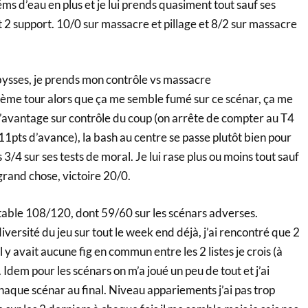
s d’eau en plus et je lui prends quasiment tout sauf ses
et 2 support. 10/0 sur massacre et pillage et 8/2 sur massacre
abysses, je prends mon contrôle vs massacre
2ème tour alors que ça me semble fumé sur ce scénar, ça me
 l’avantage sur contrôle du coup (on arrête de compter au T4
à 11pts d’avance), la bash au centre se passe plutôt bien pour
s 3/4 sur ses tests de moral. Je lui rase plus ou moins tout sauf
 grand chose, victoire 20/0.
table 108/120, dont 59/60 sur les scénars adverses.
iversité du jeu sur tout le week end déjà, j’ai rencontré que 2
 y avait aucune fig en commun entre les 2 listes je crois (à
. Idem pour les scénars on m’a joué un peu de tout et j’ai
haque scénar au final. Niveau appariements j’ai pas trop