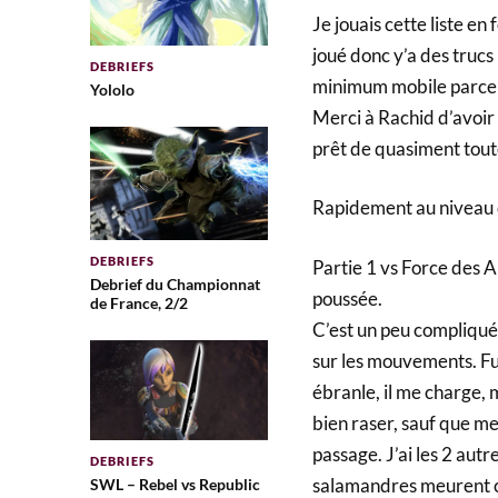
Je jouais cette liste en
joué donc y’a des trucs 
DEBRIEFS
minimum mobile parce q
Yololo
Merci à Rachid d’avoir 
prêt de quasiment toute
Rapidement au niveau d
DEBRIEFS
Partie 1 vs Force des 
Debrief du Championnat
poussée.
de France, 2/2
C’est un peu compliqué
sur les mouvements. Fury
ébranle, il me charge, 
bien raser, sauf que me
passage. J’ai les 2 aut
DEBRIEFS
salamandres meurent con
SWL – Rebel vs Republic