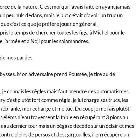
 force de la nature. C’est moi qui l’avais faite en ayant jamais
un peu nuls dedans, mais le but c’était d’avoir un truc un
ue c’est ce que je préfère jouer en général.
pris le temps de chercher toutes les figs, à Michel pour le
 l’armée et à Noji pour les salamandres.
e mes parties :
Abysses. Mon adversaire prend Poussée, je tire au dé
, je connais les règles mais faut prendre des automatismes
 c’est plutôt fort comme règle, je lui charge ses trucs, les
m’ébranle, me recharge et me tue. Du coup je me fais plutôt
s éléms d’eau traversent la table en récupérant 3 pions au
res au dernier tour mais un pégase décède sur un éclair et mes
tre pleins de persos et des gargouilles, il en récupère un