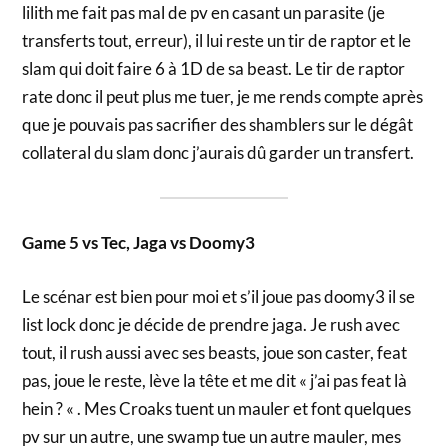
lilith me fait pas mal de pv en casant un parasite (je
transferts tout, erreur), il lui reste un tir de raptor et le
slam qui doit faire 6 à 1D de sa beast. Le tir de raptor
rate donc il peut plus me tuer, je me rends compte après
que je pouvais pas sacrifier des shamblers sur le dégât
collateral du slam donc j’aurais dû garder un transfert.
Game 5 vs Tec, Jaga vs Doomy3
Le scénar est bien pour moi et s’il joue pas doomy3 il se
list lock donc je décide de prendre jaga. Je rush avec
tout, il rush aussi avec ses beasts, joue son caster, feat
pas, joue le reste, lève la tête et me dit « j’ai pas feat là
hein ? « . Mes Croaks tuent un mauler et font quelques
pv sur un autre, une swamp tue un autre mauler, mes