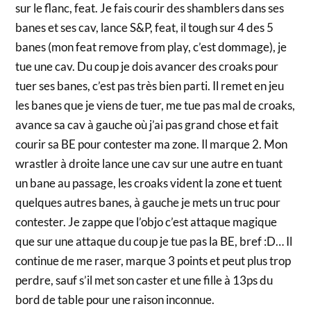
sur le flanc, feat. Je fais courir des shamblers dans ses
banes et ses cav, lance S&P, feat, il tough sur 4 des 5
banes (mon feat remove from play, c’est dommage), je
tue une cav. Du coup je dois avancer des croaks pour
tuer ses banes, c’est pas très bien parti. Il remet en jeu
les banes que je viens de tuer, me tue pas mal de croaks,
avance sa cav à gauche où j’ai pas grand chose et fait
courir sa BE pour contester ma zone. Il marque 2. Mon
wrastler à droite lance une cav sur une autre en tuant
un bane au passage, les croaks vident la zone et tuent
quelques autres banes, à gauche je mets un truc pour
contester. Je zappe que l’objo c’est attaque magique
que sur une attaque du coup je tue pas la BE, bref :D… Il
continue de me raser, marque 3 points et peut plus trop
perdre, sauf s’il met son caster et une fille à 13ps du
bord de table pour une raison inconnue.