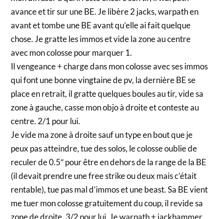
avance et tir sur une BE. Je libère 2 jacks, warpath en
avant et tombe une BE avant qu’elle ai fait quelque
chose. Je gratte les immos et vide la zone au centre
avec mon colosse pour marquer 1.
Il vengeance + charge dans mon colosse avec ses immos
qui font une bonne vingtaine de pv, la dernière BE se
place en retrait, il gratte quelques boules au tir, vide sa
zone à gauche, casse mon objo à droite et conteste au
centre. 2/1 pour lui.
Je vide ma zone à droite sauf un type en bout que je
peux pas atteindre, tue des solos, le colosse oublie de
reculer de 0.5″ pour être en dehors de la range de la BE
(il devait prendre une free strike ou deux mais c’était
rentable), tue pas mal d’immos et une beast. Sa BE vient
me tuer mon colosse gratuitement du coup, il revide sa
zone de droite. 3/2 pour lui. Je warpath + jackhammer