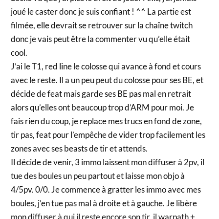
joué le caster donc je suis confiant ! ^^ La partie est
filmée, elle devrait se retrouver sur la chaîne twitch
donc je vais peut être la commenter vu qu’elle était
cool.
J’ai le T1, red line le colosse qui avance à fond et cours
avec le reste. Il a un peu peut du colosse pour ses BE, et
décide de feat mais garde ses BE pas mal en retrait
alors qu’elles ont beaucoup trop d’ARM pour moi. Je
fais rien du coup, je replace mes trucs en fond de zone,
tir pas, feat pour l’empêche de vider trop facilement les
zones avec ses beasts de tir et attends.
Il décide de venir, 3 immo laissent mon diffuser à 2pv, il
tue des boules un peu partout et laisse mon objo à
4/5pv. 0/0. Je commence à gratter les immo avec mes
boules, j’en tue pas mal à droite et à gauche. Je libère
mon diffuser à qui il reste encore son tir, il warpath +