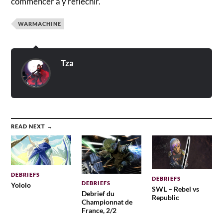
commencer à y réfléchir.
WARMACHINE
Tza
READ NEXT →
DEBRIEFS
DEBRIEFS
DEBRIEFS
Yololo
SWL – Rebel vs
Debrief du
Republic
Championnat de
France, 2/2