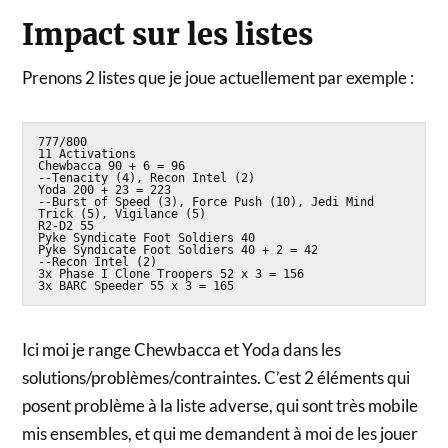
Impact sur les listes
Prenons 2 listes que je joue actuellement par exemple :
777/800

11 Activations

Chewbacca 90 + 6 = 96

--Tenacity (4), Recon Intel (2)

Yoda 200 + 23 = 223

--Burst of Speed (3), Force Push (10), Jedi Mind 
Trick (5), Vigilance (5)

R2-D2 55

Pyke Syndicate Foot Soldiers 40

Pyke Syndicate Foot Soldiers 40 + 2 = 42

--Recon Intel (2)

3x Phase I Clone Troopers 52 x 3 = 156

3x BARC Speeder 55 x 3 = 165
Ici moi je range Chewbacca et Yoda dans les
solutions/problèmes/contraintes. C’est 2 éléments qui
posent problème à la liste adverse, qui sont très mobile
mis ensembles, et qui me demandent à moi de les jouer