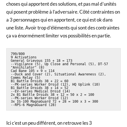
choses qui apportent des solutions, et pas mal d’unités
qui posent problème à l’adversaire. Côté contraintes on
a 3 personnages qui en apportent, ce qui est ok dans
une liste. Avoir trop d’éléments qui sont des contraintes
ça va énormément limiter vos possibilités en partie.
799/800

9 Activations

General Grievous 155 + 18 = 173

--Vigilance (5), Up Close and Personal (5), DT-57 
"Annihilator" (8)

Cad Bane 105 + 9 = 114

--Duck and Cover (2), Situational Awareness (2), 
Comms Relay (5)

B1 Battle Droids 38 + 22 = 60

--PK-series Worker Droid (12), HQ Uplink (10)

B1 Battle Droids 38 + 14 = 52

--EV-series Medical Droid (14)

2x B1 Battle Droids 38 + 12 = 50 x 2 = 100

--PK-series Worker Droid (12)

3x IG-100 MagnaGuard 72 + 28 = 100 x 3 = 300

--RPS-6 MagnaGuard (28)
Ici c’est un peu différent, on retrouve les 3