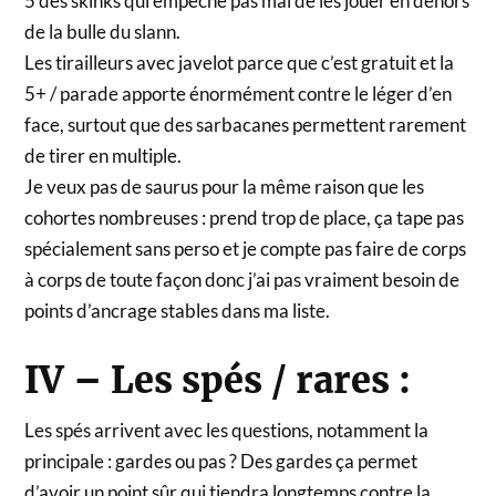
5 des skinks qui empêche pas mal de les jouer en dehors
de la bulle du slann.
Les tirailleurs avec javelot parce que c’est gratuit et la
5+ / parade apporte énormément contre le léger d’en
face, surtout que des sarbacanes permettent rarement
de tirer en multiple.
Je veux pas de saurus pour la même raison que les
cohortes nombreuses : prend trop de place, ça tape pas
spécialement sans perso et je compte pas faire de corps
à corps de toute façon donc j’ai pas vraiment besoin de
points d’ancrage stables dans ma liste.
IV – Les spés / rares :
Les spés arrivent avec les questions, notamment la
principale : gardes ou pas ? Des gardes ça permet
d’avoir un point sûr qui tiendra longtemps contre la