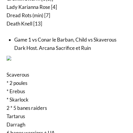
Lady Karianna Rose [4]
Dread Rots (min) [7]
Death Knell [13]
Game 1 vs Conar le Barban, Child vs Skaverous
Dark Host. Arcana Sacrifice et Ruin
Scaverous
* 2 poules
* Erebus
* Skarlock
2 * 5 banes raiders
Tartarus
Darragh
6 banes warriors + UA