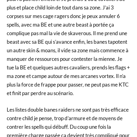
plus et place child loin de tout dans sa zone. J’ai 3
corpses sur mes cage ragers donc je peux annuler 6
spells, avec ma BE et une autre beast à portée ça
complique pas mal la vie de skaverous. Il me prend une
beast avec sa BE qui s’avance enfin, les banes tapotent
un autre skin & moans, il vide sa zone mais commence à
manquer de ressources pour contester la mienne. Je
tue la BE et quelques autres cavaliers, prends les flags +
ma zone et campe autour de mes arcanes vortex. Il n’a
plus la force de frappe pour passer, ne peut pas me KTC
et finit par perdre au scénario.
Les listes double banes raiders ne sont pas très efficace
contre child je pense, trop d’armure et de moyens de
contrer les spells qui débuff. Du coup une fois la
première charge passée ça devient très compliqué pour