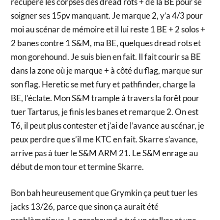
récupère les corpses des dread rots + de la BE pour se
soigner ses 15pv manquant. Je marque 2, y’a 4/3 pour
moi au scénar de mémoire et il lui reste 1 BE + 2 solos +
2 banes contre 1 S&M, ma BE, quelques dread rots et
mon gorehound. Je suis bien en fait. Il fait courir sa BE
dans la zone où je marque + à côté du flag, marque sur
son flag. Heretic se met fury et pathfinder, charge la
BE, l’éclate. Mon S&M trample à travers la forêt pour
tuer Tartarus, je finis les banes et remarque 2. On est
T6, il peut plus contester et j’ai de l’avance au scénar, je
peux perdre que s’il me KTC en fait. Skarre s’avance,
arrive pas à tuer le S&M ARM 21. Le S&M enrage au
début de mon tour et termine Skarre.
Bon bah heureusement que Grymkin ça peut tuer les
jacks 13/26, parce que sinon ça aurait été