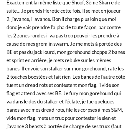
Exactement la même liste que Shoof, 3ème Skarre de
suite… Je prends Heretic cette fois. Il se met en joueur
2, j’avance, il avance. Bon il charge plus loin que moi
donc je vais prendre l’alpha de toute façon, par contre
les 2 zones rondes il va pas trop pouvoir les prendre à
cause de mes gremlin swarm. Je me mets à portée des
BE et pas du jack lourd, mon gorehound choppe 2 banes
et sprint en arrière, je mets rebuke sur les mêmes
banes. Il envoie son stalker sur mon gorehound, rate les
2 touches boostées et fait rien. Les banes de l’autre côté
tuent un dread rots et contestent mon flag, il vide son
flag et attend avec ses BE. Je fury mon gorehound qui
va dans le dos du stalker et l’éclate, je tue quelques
banes avec mes dread rots, file les corpses à mes S&M,
vide mon flag, mets un truc pour contester le sien et
j’avance 3 beasts à portée de charge de ses trucs (faut