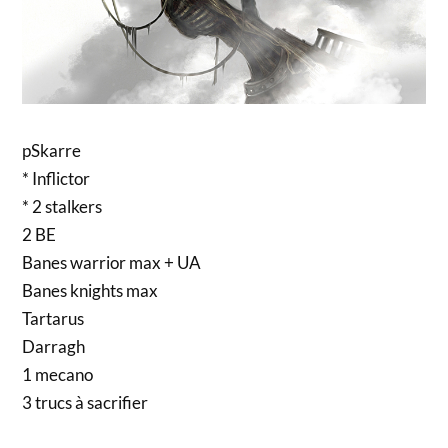
pSkarre
* Inflictor
* 2 stalkers
2 BE
Banes warrior max + UA
Banes knights max
Tartarus
Darragh
1 mecano
3 trucs à sacrifier