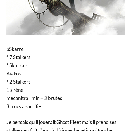
pSkarre
* 7 Stalkers
* Skarlock
Aiakos
* 2 Stalkers
1 sirène
mecanitrall min + 3 brutes
3 trucs à sacrifier
Je pensais qu’il jouerait Ghost Fleet mais il prend ses
stalkers en fait, j’aurais dû jouer heretic qui touche