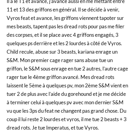
Il a le T1 et avance, j’avance aussi en me mettant entre
11 et 13 des griffons en général. Il se décide à venir,
Vyros feat et avance, les griffons viennent tapoter sur
mes beasts, tapent pas les dread rots pour pas me filer
des corpses, et il se place avec 4 griffons engagés, 3
quelques ps derrière et les 2 lourdes à côté de Vyros.
Child recule, abuse sur 3 beasts, kariana enrage un
S&M. Mon premier cage rager sans abuse tue un
griffon, le S&M sous enrage en tue 2 autres, l’autre cage
rager tue le 4ème griffon avancé. Mes dread rots
laissent le 5ème à quelques pv, mon 2ème S&M vient en
tuer 2 de plus avec l’aide du gorehound et je me décide
à terminer celui à quelques pv avec mon dernier S&M
vu que les 3ps du feat ne changent pas grand chose. Du
coup il lui reste 2 lourdes et vyros, il me tue 2 beasts + 3
dread rots. Je tue Imperatus, et tue Vyros.