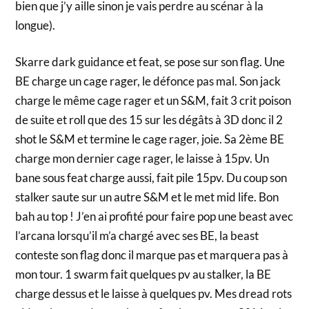
bien que j’y aille sinon je vais perdre au scénar à la
longue).
Skarre dark guidance et feat, se pose sur son flag. Une
BE charge un cage rager, le défonce pas mal. Son jack
charge le même cage rager et un S&M, fait 3 crit poison
de suite et roll que des 15 sur les dégâts à 3D donc il 2
shot le S&M et termine le cage rager, joie. Sa 2ème BE
charge mon dernier cage rager, le laisse à 15pv. Un
bane sous feat charge aussi, fait pile 15pv. Du coup son
stalker saute sur un autre S&M et le met mid life. Bon
bah au top ! J’en ai profité pour faire pop une beast avec
l’arcana lorsqu’il m’a chargé avec ses BE, la beast
conteste son flag donc il marque pas et marquera pas à
mon tour. 1 swarm fait quelques pv au stalker, la BE
charge dessus et le laisse à quelques pv. Mes dread rots