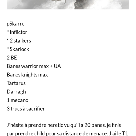
pSkarre
* Inflictor
* 2 stalkers
* Skarlock
2 BE
Banes warrior max + UA
Banes knights max
Tartarus
Darragh
1 mecano
3 trucs à sacrifier
J’hésite à prendre heretic vu qu’il a 20 banes, je finis
par prendre child pour sa distance de menace. J’ai le T1